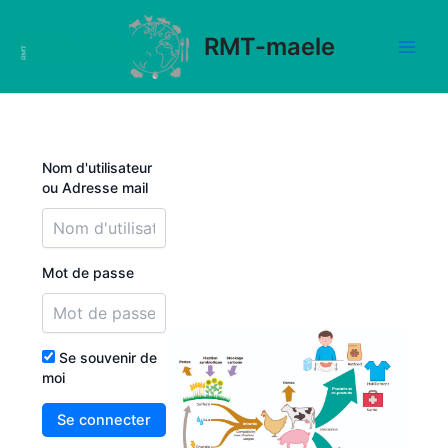
Aller
au
RMT-maele
contenu
Main
Men
Nom d'utilisateur
ou Adresse mail
Mot de passe
Se souvenir de
moi